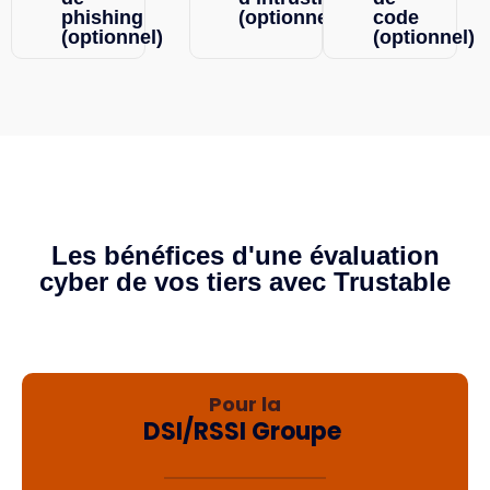
phishing
(optionnel)
code
(optionnel)
(optionnel)
UNE APPROCHE COMPLÈTE POUR SÉCURISER
VOS RELATIONS ET OPTIMISER VOTRE
GOUVERNANCE
Les bénéfices d'une évaluation
cyber de vos tiers avec Trustable
Pour la
DSI/RSSI Groupe